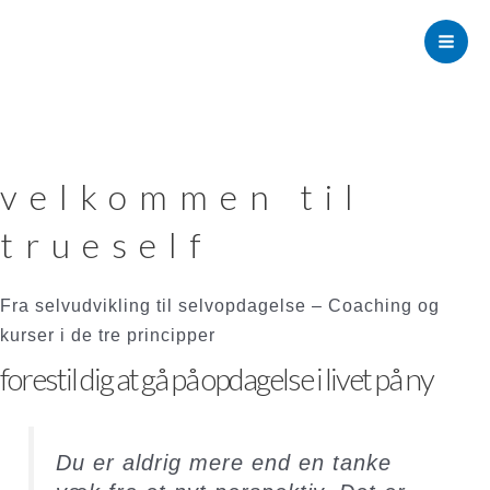
Gå
til
Mai
indholdet
Men
velkommen til
trueself
Fra selvudvikling til selvopdagelse – Coaching og
kurser i de tre principper
forestil dig at gå på opdagelse i livet på ny
Du er aldrig mere end en tanke