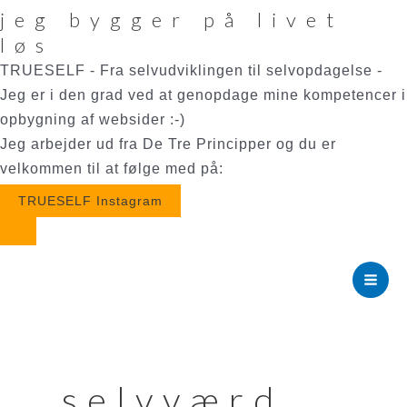
jeg bygger på livet
løs
TRUESELF - Fra selvudviklingen til selvopdagelse -
Jeg er i den grad ved at genopdage mine kompetencer i
opbygning af websider :-)
Jeg arbejder ud fra De Tre Principper og du er
velkommen til at følge med på:
TRUESELF Instagram
Gå
til
Mai
indholdet
Men
selvværd