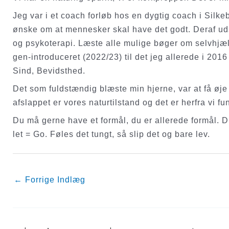
Jeg var i et coach forløb hos en dygtig coach i Silkeb
ønske om at mennesker skal have det godt. Deraf udsp
og psykoterapi. Læste alle mulige bøger om selvhjæl
gen-introduceret (2022/23) til det jeg allerede i 20
Sind, Bevidsthed.
Det som fuldstændig blæste min hjerne, var at få øje 
afslappet er vores naturtilstand og det er herfra vi
Du må gerne have et formål, du er allerede formål. D
let = Go. Føles det tungt, så slip det og bare lev.
Post
←
Forrige Indlæg
navigation