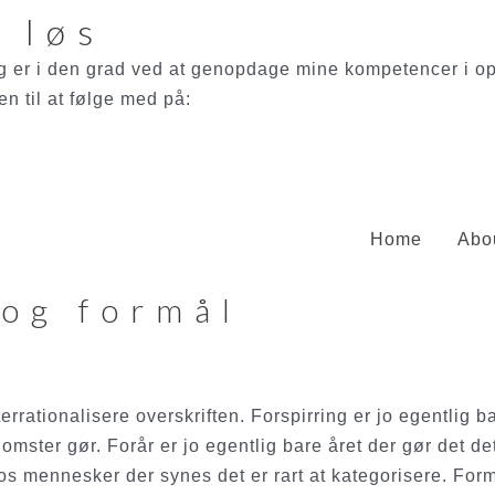
t løs
g er i den grad ved at genopdage mine kompetencer i op
n til at følge med på:
Home
Abo
 og formål
fterrationalisere overskriften. Forspirring er jo egentlig 
lomster gør. Forår er jo egentlig bare året der gør det det
 os mennesker der synes det er rart at kategorisere. Formå