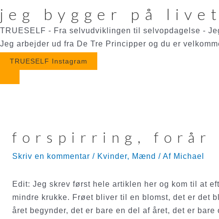
jeg bygger på live
TRUESELF - Fra selvudviklingen til selvopdagelse - Je
Jeg arbejder ud fra De Tre Principper og du er velkomme
TRUESELF Instagram
Gå
til
indholdet
forspirring, forår
Skriv en kommentar
/
Kvinder
,
Mænd
/ Af
Michael
Edit: Jeg skrev først hele artiklen her og kom til at e
mindre krukke. Frøet bliver til en blomst, det er det b
året begynder, det er bare en del af året, det er bare