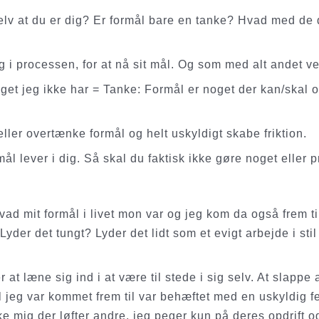
elv at du er dig? Er formål bare en tanke? Hvad med de d
g i processen, for at nå sit mål. Og som med alt andet v
get jeg ikke har = Tanke: Formål er noget der kan/skal 
er overtænke formål og helt uskyldigt skabe friktion.
l lever i dig. Så skal du faktisk ikke gøre noget eller 
ad mit formål i livet mon var og jeg kom da også frem til
Lyder det tungt? Lyder det lidt som et evigt arbejde i st
t læne sig ind i at være til stede i sig selv. At slappe af
eg var kommet frem til var behæftet med en uskyldig fejl
kke mig der løfter andre, jeg peger kun på deres opdrift og