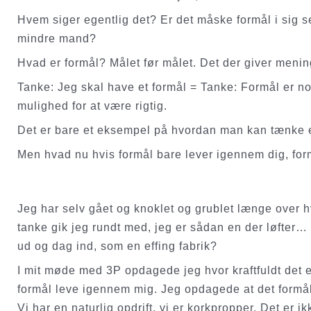
Hvem siger egentlig det? Er det måske formål i sig s
mindre mand?
Hvad er formål? Målet før målet. Det der giver menin
Tanke: Jeg skal have et formål = Tanke: Formål er no
mulighed for at være rigtig.
Det er bare et eksempel på hvordan man kan tænke ell
Men hvad nu hvis formål bare lever igennem dig, formå
Jeg har selv gået og knoklet og grublet længe over hv
tanke gik jeg rundt med, jeg er sådan en der løfter… 
ud og dag ind, som en effing fabrik?
I mit møde med 3P opdagede jeg hvor kraftfuldt det er a
formål leve igennem mig. Jeg opdagede at det formål j
Vi har en naturlig opdrift, vi er korkpropper. Det er i